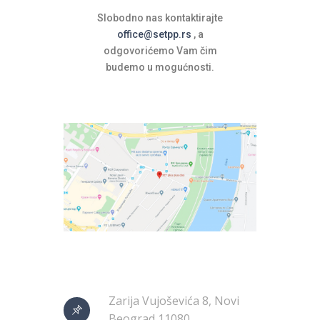
Slobodno nas kontaktirajte
office@setpp.rs
, a
odgovorićemo Vam čim
budemo u mogućnosti.
Zarija Vujoševića 8, Novi
Beograd 11080