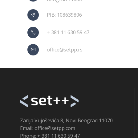
PIB: 108639806
+ 381 11 630 59 47
office@setpp.rs
Zarija Vujoševića 8, Novi Beograd 11070
Email: office@setpp.com
Phone: + 381 11 630 59 47