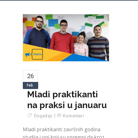
26
Feb
Mladi praktikanti
na praksi u januaru
Događaji
Komentari
Mladi praktikanti završnih godina
studija i oni koji su spremni da kroz