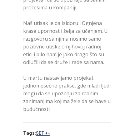
procesima u kompaniji.
Naš utisak je da Isidoru i Ognjena
krase upornost i želja za učenjem. U
razgovoru sa njima nosimo samo
pozitivne utiske o njihovoj radnoj
etici i bilo nam je jako drago što su
odlučili da se druže i rade sa nama.
U martu nastavljamo projekat
jednomesečne prakse, gde mladi ljudi
mogu da se upoznaju za radnim
zanimanjima kojima žele da se bave u
budućnosti.
Tags:
SET ++