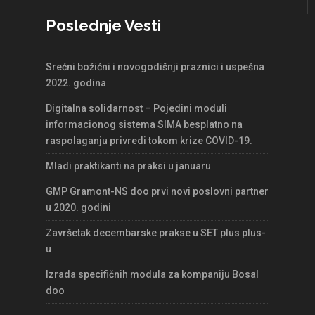
Poslednje Vesti
Srećni božićni i novogodišnji praznici i uspešna
2022. godina
Digitalna solidarnost – Pojedini moduli
informacionog sistema SIMA besplatno na
raspolaganju privredi tokom krize COVID-19.
Mladi praktikanti na praksi u januaru
GMP Gramont-NS doo prvi novi poslovni partner
u 2020. godini
Završetak decembarske prakse u SET plus plus-
u
Izrada specifičnih modula za kompaniju Bosal
doo