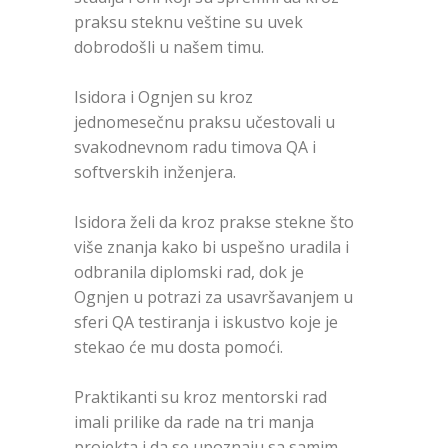
praksu steknu veštine su uvek
dobrodošli u našem timu.
Isidora i Ognjen su kroz
jednomesečnu praksu učestovali u
svakodnevnom radu timova QA i
softverskih inženjera.
Isidora želi da kroz prakse stekne što
više znanja kako bi uspešno uradila i
odbranila diplomski rad, dok je
Ognjen u potrazi za usavršavanjem u
sferi QA testiranja i iskustvo koje je
stekao će mu dosta pomoći.
Praktikanti su kroz mentorski rad
imali prilike da rade na tri manja
projekta i da se upoznaju sa samim